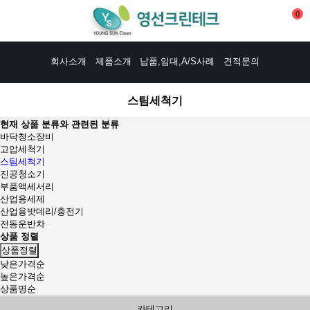
0
회사소개
제품소개
납품,임대,A/S사례
견적문의
스팀세척기
현재 상품 분류와 관련된 분류
바닥청소장비
고압세척기
스팀세척기
진공청소기
부품액세서리
산업용세제
산업용밧데리/충전기
전동운반차
상품 정렬
상품정렬
낮은가격순
높은가격순
상품명순
카테고리